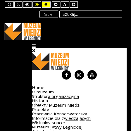
Default
Night
High
High
High
Set
Set
Set
mode
mode
Contrast
Contrast
Contrast
Smaller
Default
Larger
Black
Black
Yellow
Font
Font
Font
Szukaj
White
Yellow
Black
mode
mode
mode
Home
O muzeum
Struktura organizacyjna
Historia
Obiekty Muzeum Miedzi
Projekty
Pracownia Konserwatorska
Informacje dla zwiedzających
Wirtualny spacer
Muzeum Bitwy Legnickiej