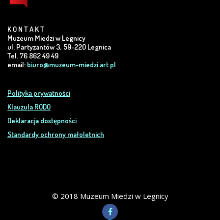
K O N T A K T
Muzeum Miedzi w Legnicy
ul. Partyzantów 3, 59-220 Legnica
Tel. 76 862 49 49
email:
biuro@muzeum-miedzi.art.pl
Polityka prywatności
Klauzula RODO
Deklaracja dostępności
Standardy ochrony małoletnich
© 2018 Muzeum Miedzi w Legnicy