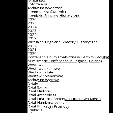
Aktualności
Fotogaleria
Archiwum wydarzeń
Legnicka Książka Roku
Legnickie Spacery Historyczne
2026
2025
2024
2023
2022
2019
Wirtualne Legnickie Spacery Historyczne
2024
2021
2020
Konferencja numizmatyczna w Legnicy (Polska)
Numismatic Conference in Legnica (Poland)
Wystawy
Wystawy czasowe
Wystawy stałe
Wystawy plenerowe
Archiwum wystaw
Działy
Dział Sztuki
Dział Historii
Dział Archeologii
Dział Historii Górnictwa i Hutnictwa Miedzi
Dział Numizmatyczny
Dział Edukacji i Promocji
Edukacja