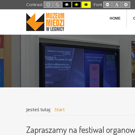
Default
Night
High
High
High
Set
Set
Set
Contrast
Font
mode
mode
Contrast
Contrast
Contrast
Smaller
Default
Lar
Black
Black
Yellow
Font
Font
Fon
White
Yellow
Black
HOME
mode
mode
mode
Jesteś tutaj:
Start
Zapraszamy na festiwal organo