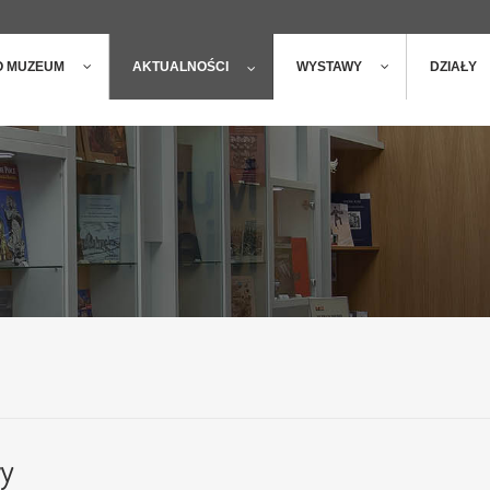
ger
t
O MUZEUM
AKTUALNOŚCI
WYSTAWY
DZIAŁY
wy